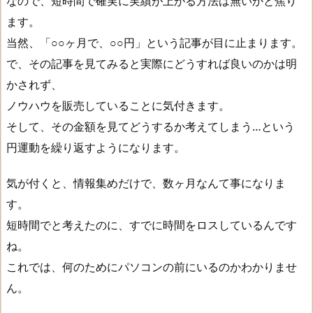
なので、短時間で確実に実績が上がる方法は無いかと焦り
を
ます。
節
当然、「○○ヶ月で、○○円」という記事が目に止まります。
約
で、その記事を見てみると実際にどうすれば良いのかは明
し
かされず、
よ
ノウハウを販売していることに気付きます。
う
そして、その金額を見てどうするか考えてしまう…という
2
円運動を繰り返すようになります。
.
気が付くと、情報集めだけで、数ヶ月なんて事になりま
情
す。
報
短時間でと考えたのに、すでに時間をロスしているんです
商
ね。
材
これでは、何のためにパソコンの前にいるのかわかりませ
を
ん。
見
て