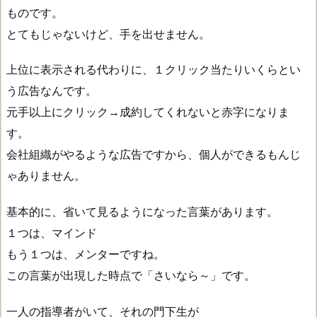
、
ものです。
な
とてもじゃないけど、手を出せません。
ん
で
上位に表示される代わりに、１クリック当たりいくらとい
？
う広告なんです。
4
元手以上にクリック→成約してくれないと赤字になりま
.
す。
時
会社組織がやるような広告ですから、個人ができるもんじ
間
ゃありません。
と
基本的に、省いて見るようになった言葉があります。
ア
１つは、マインド
フ
もう１つは、メンターですね。
ィ
この言葉が出現した時点で「さいなら～」です。
リ
エ
一人の指導者がいて、それの門下生が