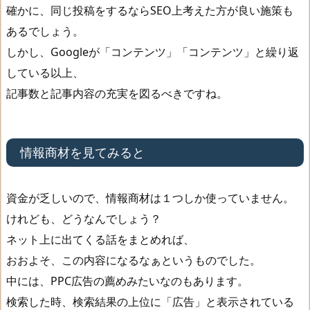
確かに、同じ投稿をするならSEO上考えた方が良い施策も
み
あるでしょう。
る
しかし、Googleが「コンテンツ」「コンテンツ」と繰り返
と
している以上、
3
記事数と記事内容の充実を図るべきですね。
.
ア
フ
情報商材を見てみると
ィ
リ
資金が乏しいので、情報商材は１つしか使っていません。
エ
けれども、どうなんでしょう？
イ
ネット上に出てくる話をまとめれば、
ト
おおよそ、この内容になるなぁというものでした。
だ
中には、PPC広告の薦めみたいなのもあります。
け
検索した時、検索結果の上位に「広告」と表示されている