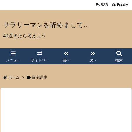
RSS
Feedly
サラリーマンを辞めまして…
40過ぎたら考えよう
メニュー
サイドバー
前へ
次へ
検索
ホーム
>
資金調達